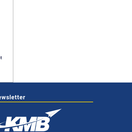
it
wsletter