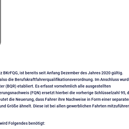
rz BKrFQG, ist bereits seit Anfang Dezember des Jahres 2020 gültig.
also die Berufskraftfahrerqualifikationsverordnung. Im Anschluss wur
er (BQR) etabliert. Es erfasst vornehmlich alle ausgestellten
erungsnachweis (FQN) ersetzt hierbei die vorherige Schlüsselzahl 95, 
eutet die Neuerung, dass Fahrer ihre Nachweise in Form einer separate
und Größe ähnelt. Diese ist bei allen gewerblichen Fahrten mitzuführe
wird Folgendes benötigt: