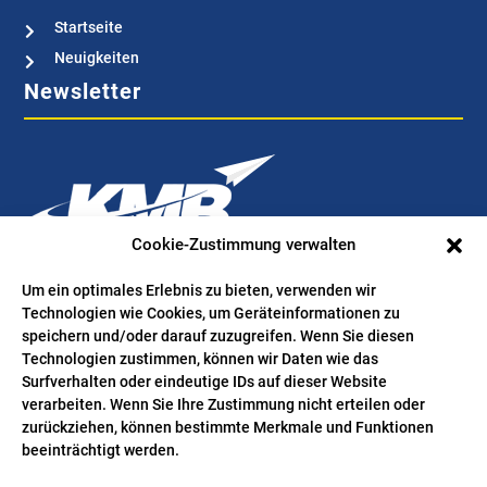
Startseite

Neuigkeiten

Newsletter
Cookie-Zustimmung verwalten
Bestellen Sie hier Ihren kostenlosen Newsletter. Wir verwenden
Um ein optimales Erlebnis zu bieten, verwenden wir
Technologien wie Cookies, um Geräteinformationen zu
Ihre Mailadresse ausschließlich für den Zweck, Sie bei
speichern und/oder darauf zuzugreifen. Wenn Sie diesen
Interesse über wertvolle News aus der Branche zu informieren.
Technologien zustimmen, können wir Daten wie das
Folgen Sie uns
Surfverhalten oder eindeutige IDs auf dieser Website
verarbeiten. Wenn Sie Ihre Zustimmung nicht erteilen oder
zurückziehen, können bestimmte Merkmale und Funktionen
beeinträchtigt werden.