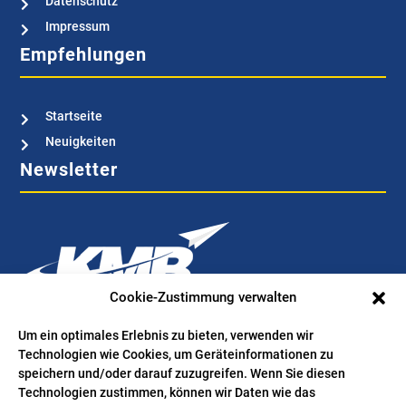
Datenschutz

Impressum

Empfehlungen
Startseite

Neuigkeiten

Newsletter
Cookie-Zustimmung verwalten
Bestellen Sie hier Ihren kostenlosen Newsletter. Wir verwenden
Um ein optimales Erlebnis zu bieten, verwenden wir
Technologien wie Cookies, um Geräteinformationen zu
Ihre Mailadresse ausschließlich für den Zweck, Sie bei
speichern und/oder darauf zuzugreifen. Wenn Sie diesen
Interesse über wertvolle News aus der Branche zu informieren.
Technologien zustimmen, können wir Daten wie das