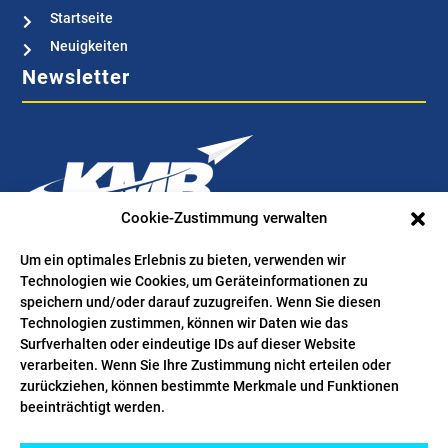
Startseite

Neuigkeiten

Newsletter
Cookie-Zustimmung verwalten
Bestellen Sie hier Ihren kostenlosen Newsletter. Wir verwenden
Um ein optimales Erlebnis zu bieten, verwenden wir
Technologien wie Cookies, um Geräteinformationen zu
Ihre Mailadresse ausschließlich für den Zweck, Sie bei
speichern und/oder darauf zuzugreifen. Wenn Sie diesen
Interesse über wertvolle News aus der Branche zu informieren.
Technologien zustimmen, können wir Daten wie das
Folgen Sie uns
Surfverhalten oder eindeutige IDs auf dieser Website
verarbeiten. Wenn Sie Ihre Zustimmung nicht erteilen oder
zurückziehen, können bestimmte Merkmale und Funktionen
beeinträchtigt werden.