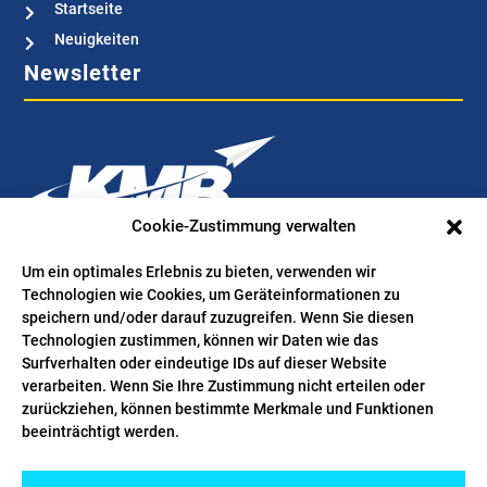
Startseite

Neuigkeiten

Newsletter
Cookie-Zustimmung verwalten
Bestellen Sie hier Ihren kostenlosen Newsletter. Wir verwenden
Um ein optimales Erlebnis zu bieten, verwenden wir
Technologien wie Cookies, um Geräteinformationen zu
Ihre Mailadresse ausschließlich für den Zweck, Sie bei
speichern und/oder darauf zuzugreifen. Wenn Sie diesen
Interesse über wertvolle News aus der Branche zu informieren.
Technologien zustimmen, können wir Daten wie das
Folgen Sie uns
Surfverhalten oder eindeutige IDs auf dieser Website
verarbeiten. Wenn Sie Ihre Zustimmung nicht erteilen oder
zurückziehen, können bestimmte Merkmale und Funktionen
beeinträchtigt werden.